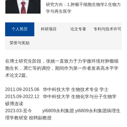
研究方向：1.肿瘤干细胞生物学2.生物力
学与再生医学
个人简历
科研项目
论文专著
专利与技术许可
荣誉与奖励
在博士研究生阶段，张姚一直致力于力学微环境对肿瘤细
胞生长，凋亡等的调控，期间作为第一作者发表高水平学
术论文2篇。
2011.09-2015.06 华中科技大学 生物技术专业 学士
2015.09-2022.12 华中科技大学 生物化学与分子生物学
硕博连读
2023.03-至今 yl6809永利集团 yl6809永利集团病理生
理学教研室 校聘副教授