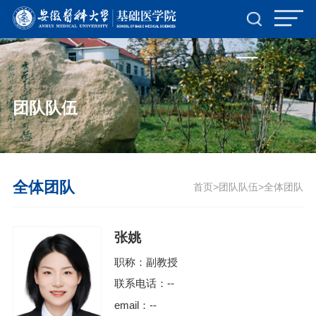
首页- yl6809永利集团中国官方网站
团队队伍
全体团队
首页
团队队伍
全体团队
>
>
张姚
职称：副教授
联系电话：--
email：--