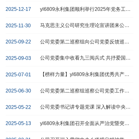
yl6809永利集团顺利举行2025年党务工作者履职能力提升培训班
2025-12-17
马克思主义公司研究生理论宣讲团来公司宣讲
2025-11-30
公司党委第二巡察组向公司党委反馈巡察情况
2025-09-22
公司党委集中收看九三阅兵式 共抒爱国情怀
2025-09-03
【榜样力量】yl6809永利集团优秀共产党员、优秀党务工作者风采展示
2025-07-01
公司党委第二巡察组巡察公司党委工作动员会召开
2025-06-30
公司党委书记讲专题党课 深入解读中央八项规定精神
2025-05-22
yl6809永利集团召开全面从严治党暨突出问题系统整治动员部署会
2025-05-13