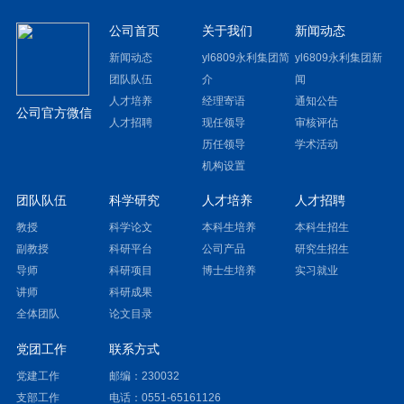
公司首页
关于我们
新闻动态
新闻动态
yl6809永利集团简
yl6809永利集团新
团队队伍
介
闻
人才培养
经理寄语
通知公告
公司官方微信
人才招聘
现任领导
审核评估
历任领导
学术活动
机构设置
团队队伍
科学研究
人才培养
人才招聘
教授
科学论文
本科生培养
本科生招生
副教授
科研平台
公司产品
研究生招生
导师
科研项目
博士生培养
实习就业
讲师
科研成果
全体团队
论文目录
党团工作
联系方式
党建工作
邮编：230032
支部工作
电话：0551-65161126