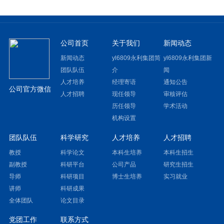
公司首页
关于我们
新闻动态
新闻动态
yl6809永利集团简
yl6809永利集团新
团队队伍
介
闻
人才培养
经理寄语
通知公告
公司官方微信
人才招聘
现任领导
审核评估
历任领导
学术活动
机构设置
团队队伍
科学研究
人才培养
人才招聘
教授
科学论文
本科生培养
本科生招生
副教授
科研平台
公司产品
研究生招生
导师
科研项目
博士生培养
实习就业
讲师
科研成果
全体团队
论文目录
党团工作
联系方式