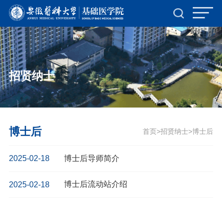
首页- yl6809永利集团中国官方网站
招贤纳士
博士后
首页
招贤纳士
博士后
>
>
博士后导师简介
2025-02-18
博士后流动站介绍
2025-02-18