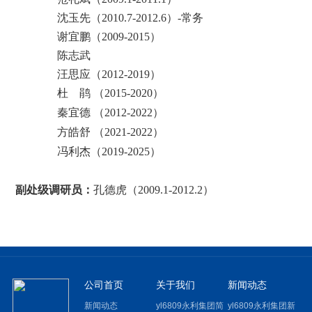
沈玉先（2010.7-2012.6）-常务
谢宜鹏（2009-2015）
陈志武
汪思应（2012-2019）
杜 鹃 （2015-2020）
秦宜德 （2012-2022）
方皓舒
（2021-2022）
冯利杰（2019-2025）
副处级调研员：
孔德虎（2009.1-2012.2）
公司首页
关于我们
新闻动态
新闻动态
yl6809永利集团简
yl6809永利集团新