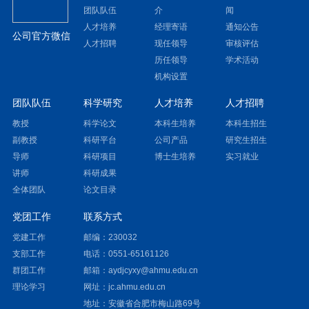
团队队伍
介
闻
人才培养
经理寄语
通知公告
公司官方微信
人才招聘
现任领导
审核评估
历任领导
学术活动
机构设置
团队队伍
科学研究
人才培养
人才招聘
教授
科学论文
本科生培养
本科生招生
副教授
科研平台
公司产品
研究生招生
导师
科研项目
博士生培养
实习就业
讲师
科研成果
全体团队
论文目录
党团工作
联系方式
党建工作
邮编：230032
支部工作
电话：0551-65161126
群团工作
邮箱：aydjcyxy@ahmu.edu.cn
理论学习
网址：
jc.ahmu.edu.cn
地址：安徽省合肥市梅山路69号