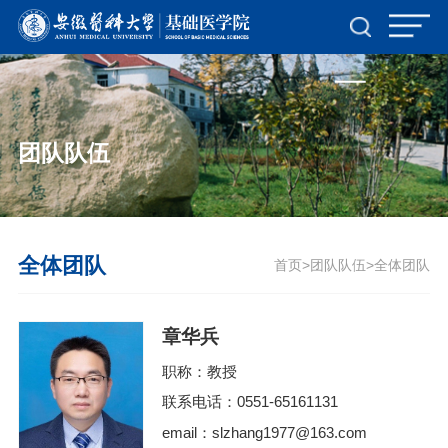
首页- yl6809永利集团中国官方网站
团队队伍
全体团队
首页
团队队伍
全体团队
>
>
章华兵
职称：教授
联系电话：0551-65161131
email：slzhang1977@163.com