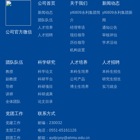
公司首页
关于我们
新闻动态
新闻动态
yl6809永利集团简
yl6809永利集团新
团队队伍
介
闻
人才培养
经理寄语
通知公告
公司官方微信
人才招聘
现任领导
审核评估
历任领导
学术活动
机构设置
团队队伍
科学研究
人才培养
人才招聘
教授
科学论文
本科生培养
本科生招生
副教授
科研平台
公司产品
研究生招生
导师
科研项目
博士生培养
实习就业
讲师
科研成果
全体团队
论文目录
党团工作
联系方式
党建工作
邮编：230032
支部工作
电话：0551-65161126
群团工作
邮箱：aydjcyxy@ahmu.edu.cn