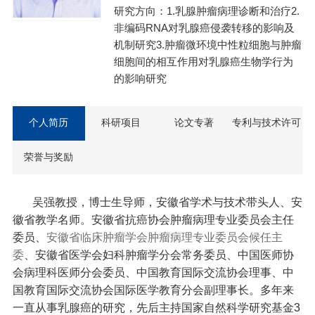
研究方向：1.乳腺肿瘤病理诊断和治疗2.
非编码RNA对乳腺癌侵袭转移的影响及
机制研究3.肿瘤微环境中性粒细胞与肿瘤
细胞间的相互作用对乳腺癌生物学行为
的影响研究
个人简历
科研项目
论文专著
专利与技术许可
荣誉与奖励
吴强教授，博士生导师，安徽省学术与技术带头人、安
徽省教学名师。安徽省抗癌协会肿瘤病理专业委员会主任
委员、
安徽省临床肿瘤学会肿瘤病理专业委员会候任主
委
、安徽省医学会妇科肿瘤学分会常务委员、中国医师协
会病理科医师分会委员、中国教育国际交流协会理事、中
国教育国际交流协会国际医学教育分会副理事长。多年来
一直从事乳腺癌的研究，先后主持国家自然科学研究基金3