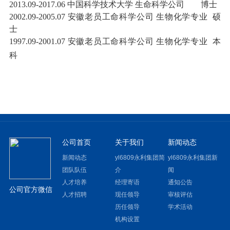
2013.09-2017.06 中国科学技术大学 生命科学公司 博士
2002.09-2005.07 安徽老员工命科学公司 生物化学专业 硕
士
1997.09-2001.07 安徽老员工命科学公司 生物化学专业 本
科
公司首页
关于我们
新闻动态
新闻动态
yl6809永利集团简
yl6809永利集团新
团队队伍
介
闻
人才培养
经理寄语
通知公告
公司官方微信
人才招聘
现任领导
审核评估
历任领导
学术活动
机构设置