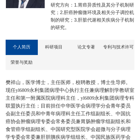
研究方向：1.胃癌异质性及其分子机制研
究；2.肝癌肿瘤微环境及相关分子调控机
制的研究；3.肝脏代谢相关疾病分子机制
的研究。
个人简历
科研项目
论文专著
专利与技术许可
荣誉与奖励
樊祥山，
医学博士，
主任医师，
校聘
教授，博士生导师。
现任yl6809永利集团病理中心执行主任兼病理解剖学教研室
主任
和
第一附属医院病理科主任
，yl6809永利集团病理专科
联盟执行主任；目前担任
中华医学会病理学分会青年委员
会副主任委员
和中青年病理科主任工作组副组长
、中国抗
癌协会肿瘤病理专委会常务委员兼胃肠肿瘤学组副组长和
食管癌学组副组长、中国研究型医院学会超微与分子病理
学专委会常委兼肝胆胰疾病学组组长
、中国民族医药学会