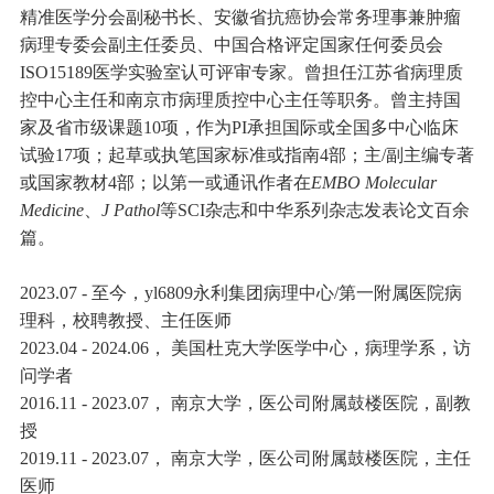
精准医学分会副秘书长、安徽省抗癌协会常务理事兼肿瘤
病理专委会副主任委员、中国合格评定国家任何委员会
ISO
15189
医学实验室认可评审专家
。
曾担任江苏省病理质
控中心主任和南京市病理质控中心主任等职务。
曾主持国
家及省市级课题10项，
作为PI
承担国际或全国多中心临床
试验17项；起草或执笔国家标准或指南
4
部；主/副主编专著
或国家教材4部；以第一或通讯作者
在
EMBO Molecular
Medicine
、
J Pathol
等SCI杂志和中华系列杂志
发表论文百余
篇。
2023.07 - 至今，yl6809永利集团病理中心/第一附属医院病
理科，
校聘
教授
、主任医师
2023.04 - 2024.06， 美国杜克大学医学中心，病理学系，
访
问学者
2016.11 - 2023.07， 南京大学，医公司附属鼓楼医院，副教
授
2019.11 - 2023.07， 南京大学，医公司附属鼓楼医院，主任
医师