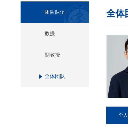
全体
团队队伍
教授
副教授
全体团队
个人