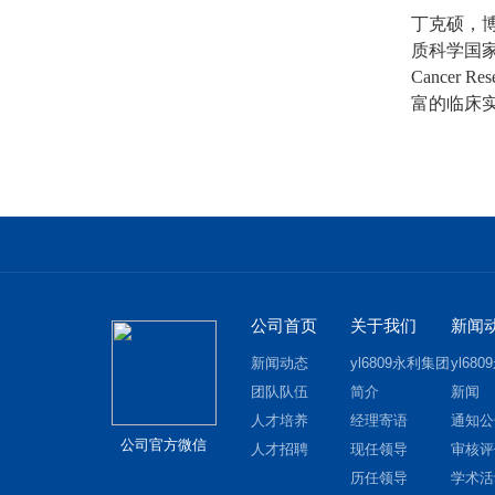
丁克硕，
质科学
国
Cancer 
富的
临床
公司首页
关于我们
新闻
新闻动态
yl6809永利集团
yl68
团队队伍
简介
新闻
人才培养
经理寄语
通知公
公司官方微信
人才招聘
现任领导
审核评
历任领导
学术活