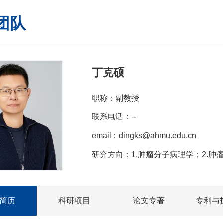
团队
丁克硕
职称：副教授
联系电话：--
email：dingks@ahmu.edu.cn
研究方向：1.肿瘤分子病理学；2.肿
简历
科研项目
论文专著
专利与