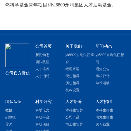
然科学基金青年项目和yl6809永利集团人才启动基金。
公司首页
关于我们
新闻动态
新闻动态
yl6809永利集团简
yl6809永利集团新
团队队伍
介
闻
人才培养
经理寄语
通知公告
公司官方微信
人才招聘
现任领导
审核评估
历任领导
学术活动
机构设置
团队队伍
科学研究
人才培养
人才招聘
教授
科学论文
本科生培养
本科生招生
副教授
科研平台
公司产品
研究生招生
导师
科研项目
博士生培养
实习就业