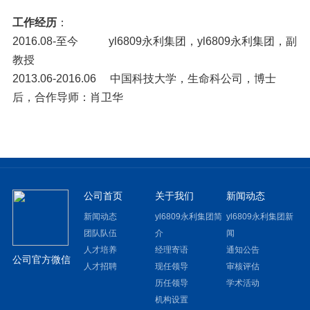
工作经历
：
2016.08-至今 yl6809永利集团，yl6809永利集团，副
教授
2013.06-2016.06 中国科技大学，生命科公司，博士
后，合作导师：肖卫华
公司首页
关于我们
新闻动态
新闻动态
yl6809永利集团简
yl6809永利集团新
团队队伍
介
闻
人才培养
经理寄语
通知公告
公司官方微信
人才招聘
现任领导
审核评估
历任领导
学术活动
机构设置