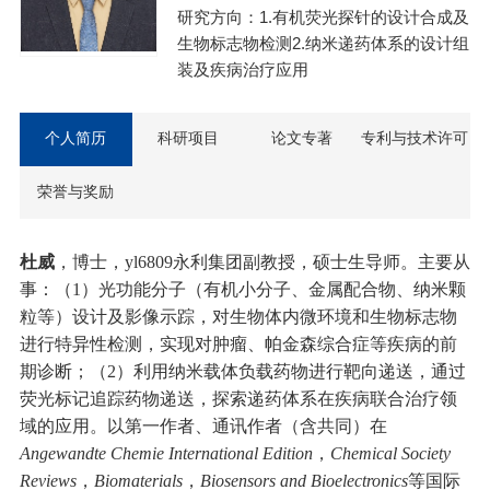
研究方向：1.有机荧光探针的设计合成及
生物标志物检测2.纳米递药体系的设计组
装及疾病治疗应用
个人简历
科研项目
论文专著
专利与技术许可
荣誉与奖励
杜威
，博士，yl6809永利集团副教授，硕士生导师。主要从
事：（1）光功能分子（有机小分子、金属配合物、纳米颗
粒等）设计及影像示踪，对生物体内微环境和生物
标志物
进行特异性检测，实现对肿瘤、帕金森综合症等疾病的前
期诊断；（2）利用纳米载体负载药物进行靶向递送，通过
荧光标记追踪药物递送，探索递药体系在疾病联合治疗领
域的应用。以第一作者、通讯作者（含共同）在
Angewandte Chemie International Edition
，
Chemical Society
Reviews
，
Biomaterials
，
Biosensors and Bioelectronics
等国际