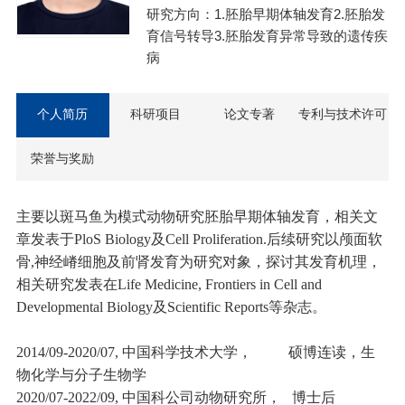
研究方向：1.胚胎早期体轴发育2.胚胎发
育信号转导3.胚胎发育异常导致的遗传疾
病
个人简历
科研项目
论文专著
专利与技术许可
荣誉与奖励
主要以斑马鱼为模式动物研究胚胎早期体轴发育，相关文
章发表于
PloS Biology
及
Cell Proliferation
.后续研究以颅面软
骨,神经嵴细胞及前肾发育为研究对象，探讨其发育机理，
相关研究发表在
Life Medicine, Frontiers in Cell and
Developmental Biology及Scientific Reports
等杂志。
2014/09-2020/07
,
中国科学技术大学， 硕博连读，生
物化学与分子生物学
2020/07-2022/09,
中国科公司动物研究所， 博士后