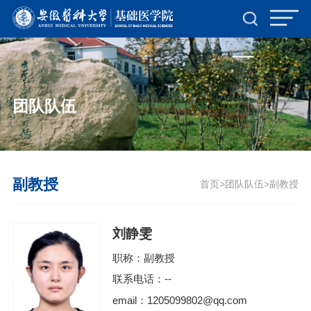
首页- yl6809永利集团中国官方网站
团队队伍
副教授
首页
团队队伍
副教授
>
>
刘静雯
职称：副教授
联系电话：--
email：1205099802@qq.com