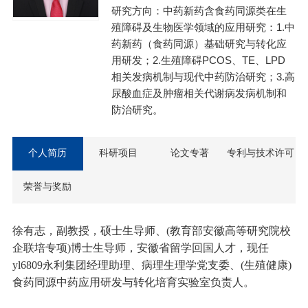
研究方向：中药新药含食药同源类在生
殖障碍及生物医学领域的应用研究：1.中
药新药（食药同源）基础研究与转化应
用研发；2.生殖障碍PCOS、TE、LPD
相关发病机制与现代中药防治研究；3.高
尿酸血症及肿瘤相关代谢病发病机制和
防治研究。
个人简历
科研项目
论文专著
专利与技术许可
荣誉与奖励
徐有志，副教授，硕士生导师、
(教育部安徽高等研究院校
企联培专项)博士生导师，安徽省留学回国人才，现任
yl6809永利集团经理助理、病理生理学党支委、(生殖健康)
食药同源中药应用研发与转化培育实验室负责人。