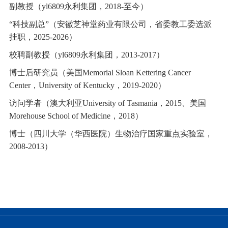
副教授（yl6809永利集团，
2018-至今）
“科技副总”（安徽芝神堂药业有限公司，省委教工委选派
挂职，2025-2026）
校聘副教授（yl6809永利集团，
2013-2017）
博士后研究员（美国
Memorial Sloan Kettering Cancer
Center，University of Kentucky，2019-2020）
访问学者（澳大利亚
University of Tasmania，2015、美国
Morehouse School of Medicine，2018）
博士（四川大学（华西医院）生物治疗国家重点实验室，
2008-2013）