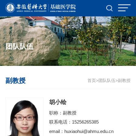
首页- yl6809永利集团中国官方网站
团队队伍
副教授
首页
团队队伍
副教授
>
>
胡小绘
职称：副教授
联系电话：15256265385
email：huxiaohui@ahmu.edu.cn