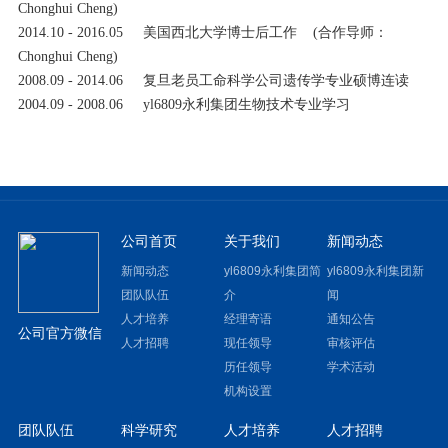
Chonghui Cheng)
2014.10 - 2016.05 美国西北大学博士后工作 (合作导师：
Chonghui Cheng)
2008.09 - 2014.06 复旦老员工命科学公司遗传学专业硕博连读
2004.09 - 2008.06 yl6809永利集团生物技术专业学习
公司首页
关于我们
新闻动态
新闻动态
yl6809永利集团简
yl6809永利集团新
团队队伍
介
闻
人才培养
经理寄语
通知公告
公司官方微信
人才招聘
现任领导
审核评估
历任领导
学术活动
机构设置
团队队伍
科学研究
人才培养
人才招聘