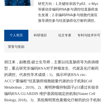
研究方向：1.关键转录因子p53、c-Myc
等驱动非编码RNA参与调控结直肠癌发
生发展；2.非编码RNA参与细胞代谢应
激等调控参与结直肠癌化疗耐药调控。
个人简历
科研项目
论文专著
专利与技术许可
荣誉与奖励
胡汪来，副教授,硕士生导师，
主要以结直肠癌等为疾病模
型，重点研究非编码RNA对于肿瘤发生、代谢及化疗耐药
的调控。代表性学术成绩：1)、揭示环状RNA circ-
ACC1“重编程”结直肠癌细胞能量代谢的分子机制(Cell
Metabolism，2019)。2)、阐明肿瘤抑制因子p53通过长链非
编码RNA GUARDIN 维护基因组稳定的机制(Nature Cell
Biology, 2018)。3)、系统阐明黑色素瘤化疗耐药的分子机制