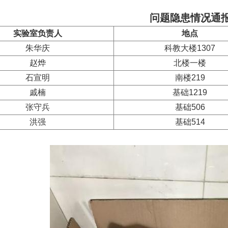
问题隐患情况通
实验室负责人
地点
朱华庆
科教大楼1307
赵烨
北楼一楼
石宣明
南楼219
戚楠
基础1219
张守兵
基础506
洪强
基础514