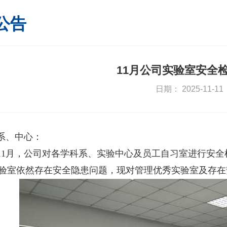
公告
11月公司实验室安全
日期： 2025-11-11
系、中心：
年11月，公司对各学科系、实验中心及员工自习室进行安
验室依然存在安全隐患问题，现对管理优秀实验室及存在