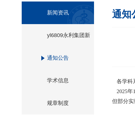
通知
新闻资讯
yl6809永利集团新
闻
通知公告
学术信息
各学科
2025
但部分实
规章制度