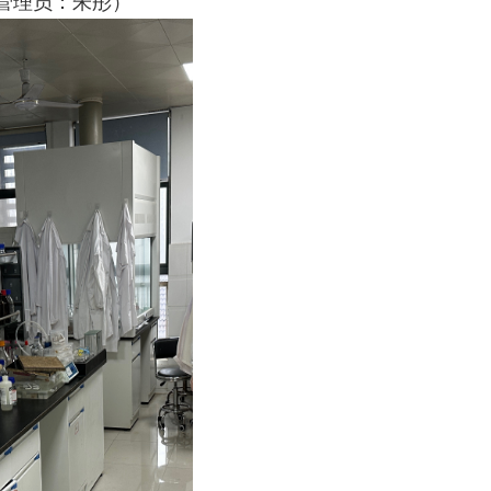
全管理员：朱彤）