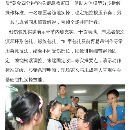
后“黄金四分钟”的关键急救窗口，借助人体模型分步拆解
操作标准。一名志愿者跪地实操，稳定把控按压节奏，另
一名志愿者同步细致解说，带领全场共同计数。
创伤包扎实操演示环节内容充实、干货满满。志愿者依次
演示环形包扎、螺旋包扎、“8”字包扎及前臂悬吊制作等常
用急救技法，结合不同受伤部位，细致讲解绷带起始固
定、缠绕松紧调控、末端固定收口等实操要点；演示动作
标准舒缓、步骤条理明晰，现场家长与未成年人直观学会
基础包扎实操技能。