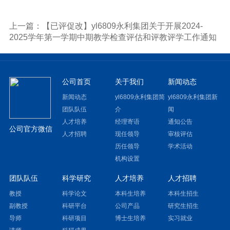
上一篇：【已评促改】yl6809永利集团关于开展2024-
2025学年第一学期中期教学检查评估和评教评学工作通知
公司首页
关于我们
新闻动态
新闻动态
yl6809永利集团简
yl6809永利集团新
团队队伍
介
闻
人才培养
经理寄语
通知公告
公司官方微信
人才招聘
现任领导
审核评估
历任领导
学术活动
机构设置
团队队伍
科学研究
人才培养
人才招聘
教授
科学论文
本科生培养
本科生招生
副教授
科研平台
公司产品
研究生招生
导师
科研项目
博士生培养
实习就业