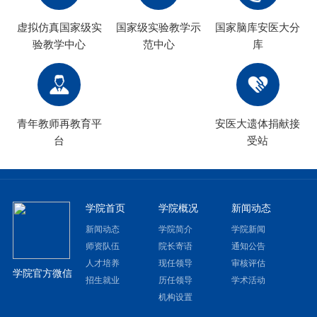
虚拟仿真国家级实
国家级实验教学示
国家脑库安医大分
验教学中心
范中心
库
青年教师再教育平
安医大遗体捐献接
台
受站
学院首页
学院概况
新闻动态
新闻动态
学院简介
学院新闻
师资队伍
院长寄语
通知公告
人才培养
现任领导
审核评估
学院官方微信
招生就业
历任领导
学术活动
机构设置