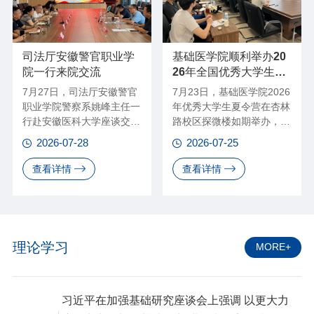
司法厅安徽警官职业学
基础医学院顺利举办20
院一行来院交流
26年全国优秀大学生暑
期夏令营
7月27日，司法厅安徽警官
7月23日，基础医学院2026
职业学院警察系姚峰主任一
年优秀大学生夏令营在杏林
行赴安徽医科大学座谈交
路校区探微楼如期举办，各
流，学院党委副书记、法医
地优秀本科生齐聚校园，共
2026-07-28
2026-07-25
学系主任冯利杰和法医学系
探“研路”。
部分教师参加会议。
查看详情
查看详情
理论学习
MORE+
习近平在加强基础研究座谈会上强调 以更大力