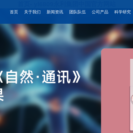
首页- yl6809永利集团中国官方网站
首页
关于我们
新闻资讯
团队队伍
公司产品
科学研究