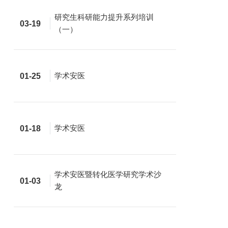
研究生科研能力提升系列培训
03-19
（一）
学术安医
01-25
学术安医
01-18
学术安医暨转化医学研究学术沙
01-03
龙