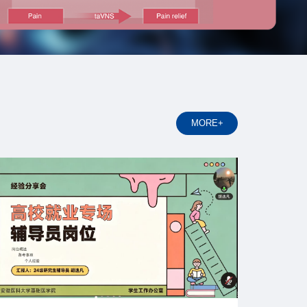
MORE+