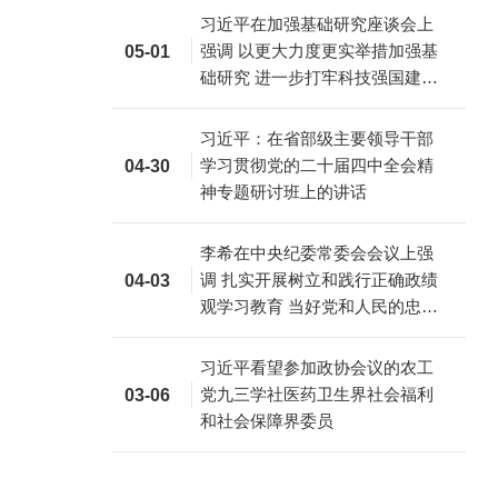
习近平在加强基础研究座谈会上
强调 以更大力度更实举措加强基
05-01
础研究 进一步打牢科技强国建设
根基
习近平：在省部级主要领导干部
学习贯彻党的二十届四中全会精
04-30
神专题研讨班上的讲话
李希在中央纪委常委会会议上强
调 扎实开展树立和践行正确政绩
04-03
观学习教育 当好党和人民的忠诚
卫士
习近平看望参加政协会议的农工
党九三学社医药卫生界社会福利
03-06
和社会保障界委员