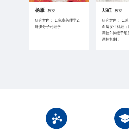
杨雁
郑红
教授
教授
研究方向： 1.免疫药理学2.
研究方向： 1.造血调控及白
伤3.间充
肝脏分子药理学
血病发生机理；
调控2.神经干
调控机制；