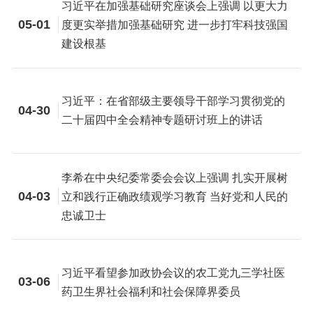
习近平在加强基础研究座谈会上强调 以更大力
05-01
度更实举措加强基础研究 进一步打牢科技强国
建设根基
习近平：在省部级主要领导干部学习贯彻党的
04-30
二十届四中全会精神专题研讨班上的讲话
李希在中央纪委常委会会议上强调 扎实开展树
04-03
立和践行正确政绩观学习教育 当好党和人民的
忠诚卫士
习近平看望参加政协会议的农工党九三学社医
03-06
药卫生界社会福利和社会保障界委员