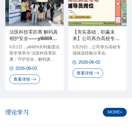
法医科技零距离 解码真
【夯实基础，职赢未
相护安全——yl6809永
来】公司再办高校专场
利集团法医学系开展科
就业经验分享会
6月1日，yl6809永利集团法
5月29日，公司举办高校专
普展览交流活动
医学系举办“法医科技零距
场就业经验分享会。
离：守护安全，解码真
2026-06-02
相”法医鉴定线下展览暨面
2026-06-02
对面科普交流活动。
查看详情
查看详情
理论学习
MORE+