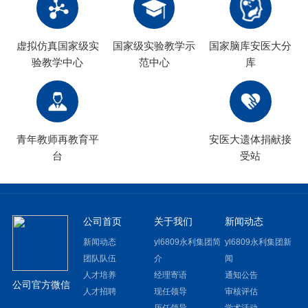
虚拟仿真国家级实
国家级实验教学示
国家脑库安医大分
验教学中心
范中心
库
青年教师再教育平
安医大遗体捐献接
台
受站
公司首页
关于我们
新闻动态
新闻动态
yl6809永利集团简
yl6809永利集团新
团队队伍
介
闻
人才培养
经理寄语
通知公告
公司官方微信
人才招聘
现任领导
审核评估
历任领导
学术活动