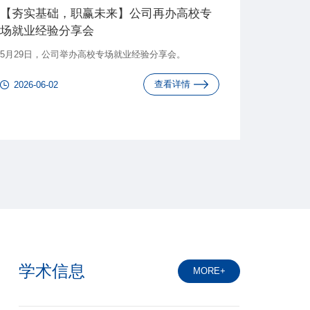
【夯实基础，职赢未来】公司再办高校专
场就业经验分享会
5月29日，公司举办高校专场就业经验分享会。
查看详情
2026-06-02
学术信息
MORE+