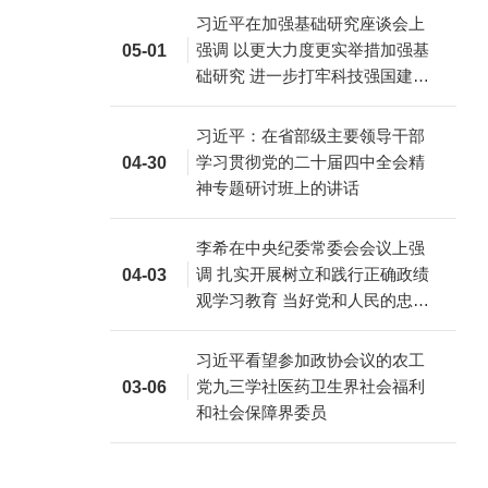
习近平在加强基础研究座谈会上
强调 以更大力度更实举措加强基
05-01
础研究 进一步打牢科技强国建设
根基
习近平：在省部级主要领导干部
学习贯彻党的二十届四中全会精
04-30
神专题研讨班上的讲话
李希在中央纪委常委会会议上强
调 扎实开展树立和践行正确政绩
04-03
观学习教育 当好党和人民的忠诚
卫士
习近平看望参加政协会议的农工
党九三学社医药卫生界社会福利
03-06
和社会保障界委员