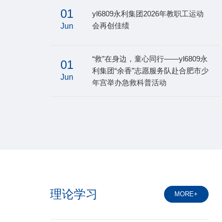
01
yl6809永利集团2026年教职工运动
会再创佳绩
Jun
“救”在身边，童心同行——yl6809永
01
利集团“余香”志愿服务队赴合肥市少
Jun
年宫举办急救科普活动
理论学习
MORE+