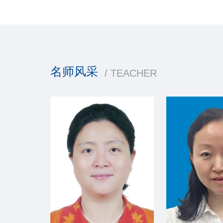
名师风采
/ TEACHER