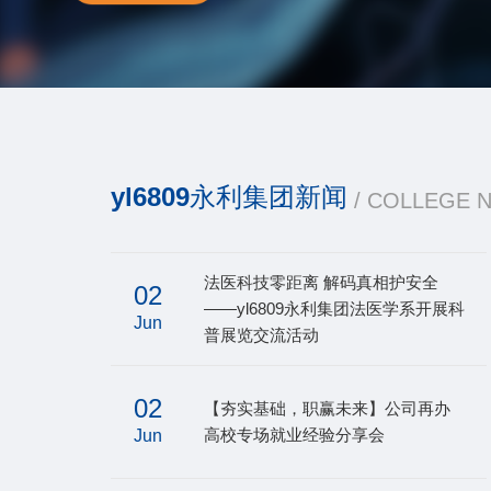
yl6809永利集团新闻
/ COLLEGE 
法医科技零距离 解码真相护安全
02
——yl6809永利集团法医学系开展科
Jun
普展览交流活动
02
【夯实基础，职赢未来】公司再办
高校专场就业经验分享会
Jun