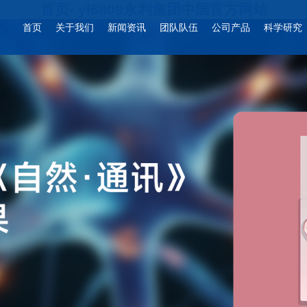
首页- yl6809永利集团中国官方网站
首页
关于我们
新闻资讯
团队队伍
公司产品
科学研究