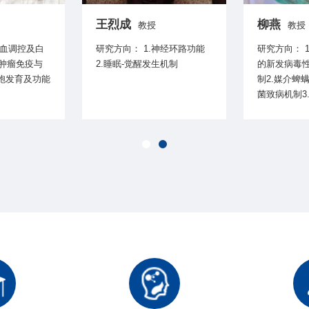
王烈成
柳燕
教授
教授
研究方向： 1.神经环路功能
研究方向： 1.媒介蜱螨传播
肿瘤免疫与
2.睡眠-觉醒发生机制
的新发病毒
细胞发育及功能
制2.媒介蜱
菌致病机制3
原学及反向