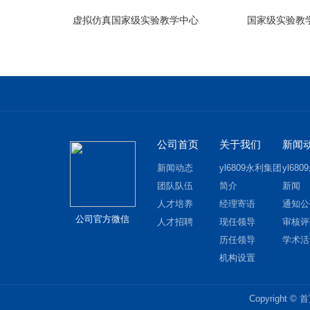
虚拟仿真国家级实验教学中心
国家级实验教
公司首页
关于我们
新闻
新闻动态
yl6809永利集团
yl68
团队队伍
简介
新闻
人才培养
经理寄语
通知公
公司官方微信
人才招聘
现任领导
审核评
历任领导
学术活
机构设置
Copyright 